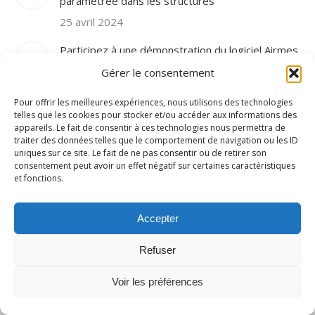
paramétrée dans les structures
25 avril 2024
Participez à une démonstration du logiciel Airmes
!
Gérer le consentement
22 avril 2024
Pour offrir les meilleures expériences, nous utilisons des technologies
telles que les cookies pour stocker et/ou accéder aux informations des
La cybersécurité des ESSMS : un objectif
appareils. Le fait de consentir à ces technologies nous permettra de
prioritaire de la feuille de route du numérique en
traiter des données telles que le comportement de navigation ou les ID
santé
uniques sur ce site. Le fait de ne pas consentir ou de retirer son
consentement peut avoir un effet négatif sur certaines caractéristiques
18 avril 2024
et fonctions.
Le DMP dans Airmes
Accepter
18 avril 2024
Refuser
Voir les préférences