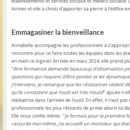
établissements et services sociaux et médico-sociaux. C
Airmes et elle a choisi d’apporter sa pierre à l’édifice e
Emmagasiner la bienveillance
Annabelle accompagne les professionnels à s’approprier 
rencontre pour ce faire toutes les équipes dans les ét
en main ce logiciel. Arrivée en mars 2024, elle prend p
“
être formatrice demande beaucoup d’observation pour 
questions qui risquent d’être posées et les dynamiqu
j’interviens, je remarque que les résistances cèdent dè
qu’ils constatent que l’outil est très intuitif
” ajoute-t-el
médiatrice dans l’arrivée de l’outil. En effet, il n’est pa
professionnels les plus réticents de prime abord lui dise
Elle nous confie même : “
je formais pour la première fo
rassurée moi-même, j’ai accueilli un monsieur qui était 