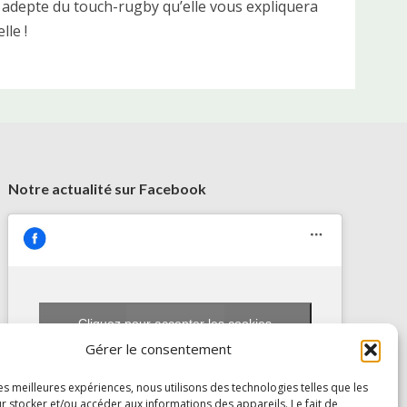
i adepte du touch-rugby qu’elle vous expliquera
le !
Notre actualité sur Facebook
Cliquez pour accepter les cookies
AIRMES
marketing et activer ce contenu
Gérer le consentement
les meilleures expériences, nous utilisons des technologies telles que les
r stocker et/ou accéder aux informations des appareils. Le fait de