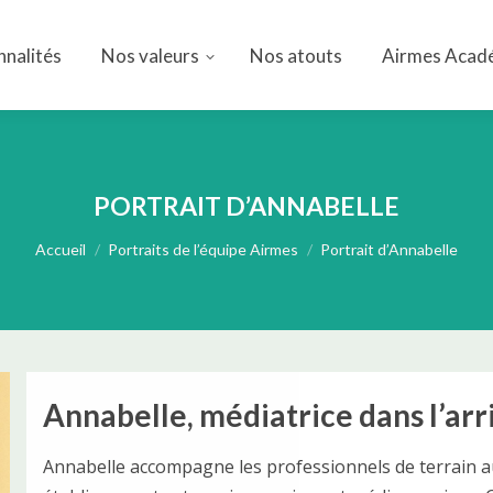
nnalités
Nos valeurs
Nos atouts
Airmes Acad
nnalités
Nos valeurs
Nos atouts
Airmes Acad
PORTRAIT D’ANNABELLE
Vous êtes ici :
Accueil
Portraits de l’équipe Airmes
Portrait d’Annabelle
Annabelle, médiatrice dans l’arri
Annabelle accompagne les professionnels de terrain a