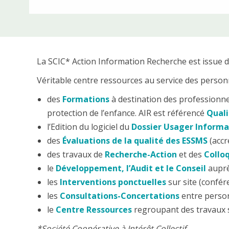
La SCIC* Action Information Recherche est issue d
Véritable centre ressources au service des personn
des
Formations
à destination des professionnel
protection de l’enfance. AIR est référencé
Quali
l’Edition du logiciel du
Dossier Usager Informa
des
Évaluations de la qualité des ESSMS
(accr
des travaux de
Recherche-Action
et des
Collo
le
Développement, l’Audit et le Conseil
auprè
les
Interventions ponctuelles
sur site (confér
les
Consultations-Concertations
entre person
le
Centre Ressources
regroupant des travaux s
*Société Coopérative à Intérêt Collectif