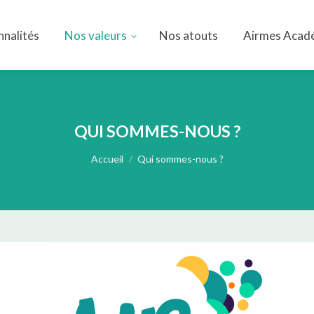
nnalités
Nos valeurs
Nos atouts
Airmes Acad
nnalités
Nos valeurs
Nos atouts
Airmes Acad
QUI SOMMES-NOUS ?
Vous êtes ici :
Accueil
Qui sommes-nous ?