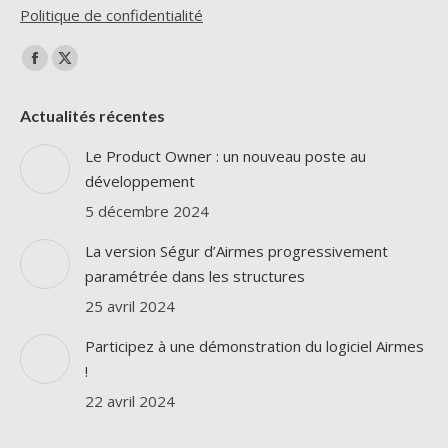
Politique de confidentialité
Trouvez nous sur :
La
La
page
page
Actualités récentes
Facebook
X
s'ouvre
s'ouvre
Le Product Owner : un nouveau poste au
dans
dans
développement
une
une
5 décembre 2024
nouvelle
nouvelle
La version Ségur d’Airmes progressivement
fenêtre
fenêtre
paramétrée dans les structures
25 avril 2024
Participez à une démonstration du logiciel Airmes
!
22 avril 2024