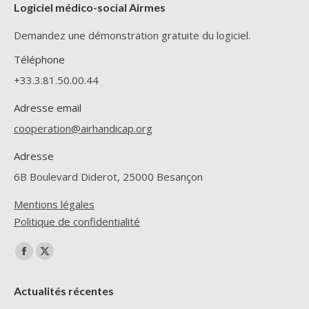
Logiciel médico-social Airmes
Demandez une démonstration gratuite du logiciel.
Téléphone
+33.3.81.50.00.44
Adresse email
cooperation@airhandicap.org
Adresse
6B Boulevard Diderot, 25000 Besançon
Mentions légales
Politique de confidentialité
Trouvez nous sur :
La
La
page
page
Actualités récentes
Facebook
X