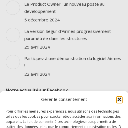
s'ouvre
s'ouvre
Le Product Owner : un nouveau poste au
dans
dans
développement
une
une
5 décembre 2024
nouvelle
nouvelle
La version Ségur d’Airmes progressivement
fenêtre
fenêtre
paramétrée dans les structures
25 avril 2024
Participez à une démonstration du logiciel Airmes
!
22 avril 2024
Notre actualité sur Facebook
Gérer le consentement
Pour offrir les meilleures expériences, nous utilisons des technologies
telles que les cookies pour stocker et/ou accéder aux informations des
appareils. Le fait de consentir à ces technologies nous permettra de
traiter des données telles que le comportement de navigation ou les ID