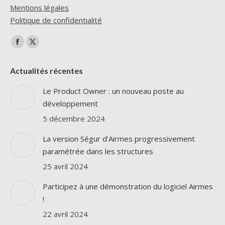
Mentions légales
Politique de confidentialité
Trouvez nous sur :
La
La
page
page
Actualités récentes
Facebook
X
s'ouvre
s'ouvre
Le Product Owner : un nouveau poste au
dans
dans
développement
une
une
5 décembre 2024
nouvelle
nouvelle
La version Ségur d’Airmes progressivement
fenêtre
fenêtre
paramétrée dans les structures
25 avril 2024
Participez à une démonstration du logiciel Airmes
!
22 avril 2024