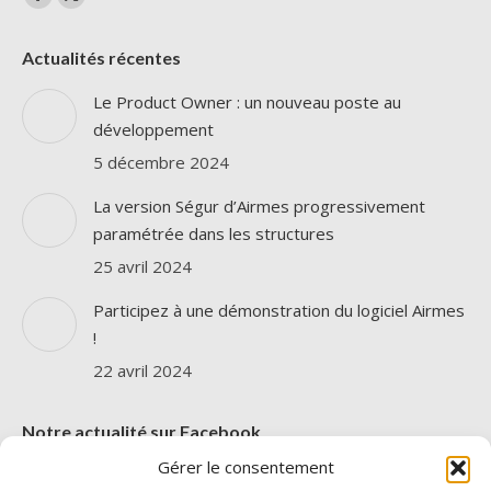
La
La
page
page
Actualités récentes
Facebook
X
s'ouvre
s'ouvre
Le Product Owner : un nouveau poste au
dans
dans
développement
une
une
5 décembre 2024
nouvelle
nouvelle
La version Ségur d’Airmes progressivement
fenêtre
fenêtre
paramétrée dans les structures
25 avril 2024
Participez à une démonstration du logiciel Airmes
!
22 avril 2024
Notre actualité sur Facebook
Gérer le consentement