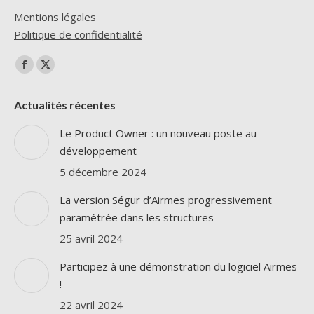
Mentions légales
Politique de confidentialité
Trouvez nous sur :
La
La
page
page
Actualités récentes
Facebook
X
s'ouvre
s'ouvre
Le Product Owner : un nouveau poste au
dans
dans
développement
une
une
5 décembre 2024
nouvelle
nouvelle
La version Ségur d’Airmes progressivement
fenêtre
fenêtre
paramétrée dans les structures
25 avril 2024
Participez à une démonstration du logiciel Airmes
!
22 avril 2024