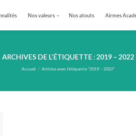
nnalités
Nos valeurs
Nos atouts
Airmes Acad
nnalités
Nos valeurs
Nos atouts
Airmes Acad
ARCHIVES DE L’ÉTIQUETTE :
2019 – 2022
Vous êtes ici :
Accueil
Articles avec l’étiquette "2019 – 2022"