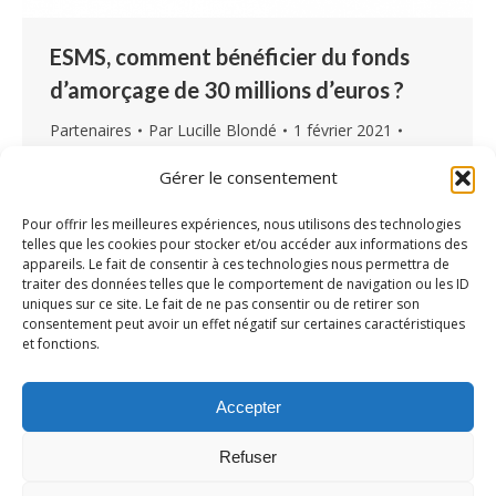
ESMS, comment bénéficier du fonds
d’amorçage de 30 millions d’euros ?
Partenaires
Par
Lucille Blondé
1 février 2021
Laisser un commentaire
Gérer le consentement
La CNSA s’appuie sur les ARS pour lancer cette
vaste concertation avec les Organismes
Pour offrir les meilleures expériences, nous utilisons des technologies
telles que les cookies pour stocker et/ou accéder aux informations des
Gestionnaires (OG) et faire des ESMS les
appareils. Le fait de consentir à ces technologies nous permettra de
véritables partenaires du virage du numérique
traiter des données telles que le comportement de navigation ou les ID
uniques sur ce site. Le fait de ne pas consentir ou de retirer son
en santé. La phase d’amorçage entre 2020 et
consentement peut avoir un effet négatif sur certaines caractéristiques
fin 2022, vise à équiper massivement les
et fonctions.
structures médico-sociales en matériel et
prépare le déploiement généralisé du dossier
Accepter
usager informatisé…
Refuser