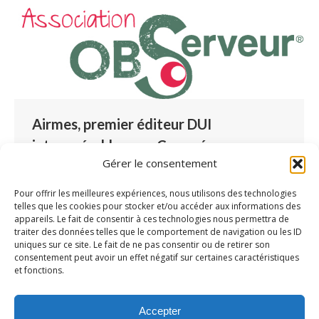
Airmes, premier éditeur DUI
interopérable avec Canopée
Gérer le consentement
Partenaires
Par
Lucille Blondé
30 avril 2021
Laisser un commentaire
Pour offrir les meilleures expériences, nous utilisons des technologies
telles que les cookies pour stocker et/ou accéder aux informations des
Airmes et l’UNAPEI ont collaboré autour du
appareils. Le fait de consentir à ces technologies nous permettra de
projet ObServeur, devenu depuis Canopée.
traiter des données telles que le comportement de navigation ou les ID
uniques sur ce site. Le fait de ne pas consentir ou de retirer son
Véritable atout pour la prise de décision dans le
consentement peut avoir un effet négatif sur certaines caractéristiques
milieu médico-social, ce projet a toute sa place
et fonctions.
dans le paysage du secteur. Quel est ce projet ?
A quoi sert-il ? En quoi Airmes a participé ?
Accepter