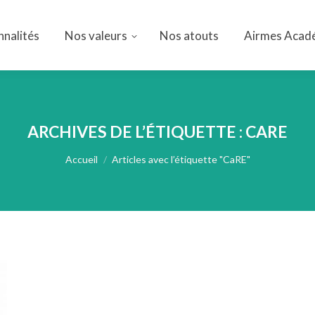
nnalités
Nos valeurs
Nos atouts
Airmes Acad
nnalités
Nos valeurs
Nos atouts
Airmes Acad
ARCHIVES DE L’ÉTIQUETTE :
CARE
Vous êtes ici :
Accueil
Articles avec l’étiquette "CaRE"