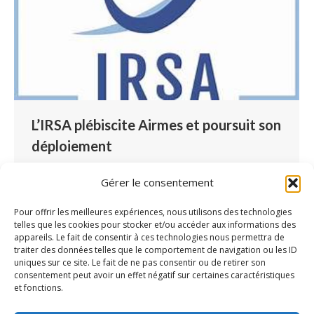
L’IRSA plébiscite Airmes et poursuit son
déploiement
Partenaires
Par
Lucille Blondé
7 août 2018
Gérer le consentement
Laisser un commentaire
L’IRSA a choisi Airmes, son logiciel de dossier de
Pour offrir les meilleures expériences, nous utilisons des technologies
telles que les cookies pour stocker et/ou accéder aux informations des
l’usager, en 2017. Après une période
appareils. Le fait de consentir à ces technologies nous permettra de
d’appropriation expérimentée par la Résidence
traiter des données telles que le comportement de navigation ou les ID
uniques sur ce site. Le fait de ne pas consentir ou de retirer son
Luis Daney, les professionnels de l’IRSA ont été
consentement peut avoir un effet négatif sur certaines caractéristiques
formés au logiciel et s’en servent maintenant
et fonctions.
au quotidien. De nouveaux établissements