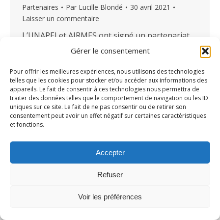
Partenaires
Par
Lucille Blondé
30 avril 2021
Laisser un commentaire
L’UNAPEI et AIRMES ont signé un partenariat
accord-cadre en 2021 pour valoriser les
Gérer le consentement
services du logiciel Airmes aux associations et
Pour offrir les meilleures expériences, nous utilisons des technologies
établissements affiliés de l’UNAPEI. Les deux
telles que les cookies pour stocker et/ou accéder aux informations des
partenaires partagent des valeurs communes
appareils. Le fait de consentir à ces technologies nous permettra de
traiter des données telles que le comportement de navigation ou les ID
d’engagement auprès des personnes en
uniques sur ce site. Le fait de ne pas consentir ou de retirer son
situation de handicap, il était donc tout naturel
consentement peut avoir un effet négatif sur certaines caractéristiques
et fonctions.
qu’ils coopèrent. Zoom sur cette initiative. Qui
sont les deux…
Accepter
Refuser
Voir les préférences