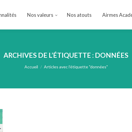
nnalités
Nos valeurs
Nos atouts
Airmes Acad
nnalités
Nos valeurs
Nos atouts
Airmes Acad
ARCHIVES DE L’ÉTIQUETTE :
DONNÉES
Vous êtes ici :
Accueil
Articles avec l’étiquette "données"