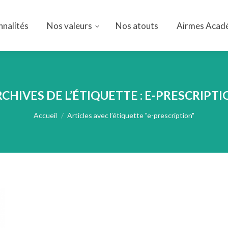
nnalités
Nos valeurs
Nos atouts
Airmes Acad
nnalités
Nos valeurs
Nos atouts
Airmes Acad
CHIVES DE L’ÉTIQUETTE :
E-PRESCRIPTI
Vous êtes ici :
Accueil
Articles avec l’étiquette "e-prescription"