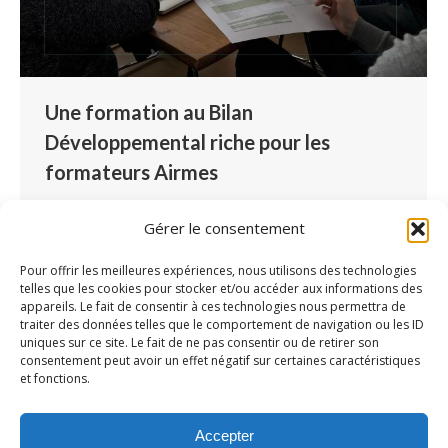
Une formation au Bilan
Développemental riche pour les
formateurs Airmes
Partenaires
Par
Lucille Blondé
13 mars 2018
Gérer le consentement
Les formateurs du logiciel Airmes ont suivi une
formation au Bilan Développemental les 28
Pour offrir les meilleures expériences, nous utilisons des technologies
telles que les cookies pour stocker et/ou accéder aux informations des
février et 1er mars 2018. Animée par Gloria
appareils. Le fait de consentir à ces technologies nous permettra de
Laxer, directrice de recherche en sciences de
traiter des données telles que le comportement de navigation ou les ID
uniques sur ce site. Le fait de ne pas consentir ou de retirer son
l’éducation et maître de conférences honoraire,
consentement peut avoir un effet négatif sur certaines caractéristiques
la formation avait pour objectif d’échanger sur
et fonctions.
l’évaluation pour l’intervention, dédiée à
l’usager. Retour sur des connaissances qui
Accepter