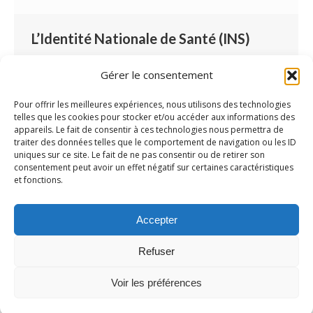
L’Identité Nationale de Santé (INS)
Logiciel Airmes
Par
Lucille Blondé
11 février 2021
Gérer le consentement
Laisser un commentaire
L’identité nationale de santé (INS), qu’est-ce
Pour offrir les meilleures expériences, nous utilisons des technologies
telles que les cookies pour stocker et/ou accéder aux informations des
que c’est ? Qu’est-ce qui va changer ? Comment
appareils. Le fait de consentir à ces technologies nous permettra de
faire pour l’intégrer dans vos pratiques ? Que
traiter des données telles que le comportement de navigation ou les ID
uniques sur ce site. Le fait de ne pas consentir ou de retirer son
peuvent faire vos logiciels de DUI pour vous
consentement peut avoir un effet négatif sur certaines caractéristiques
aider ? L’identité nationale de santé (INS), fait
et fonctions.
partie de la trajectoire numérique de Ma Santé
2022, adaptée aux acteurs du médico-social.
Accepter
Partie intégrante…
Refuser
Voir les préférences