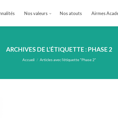
nnalités
Nos valeurs
Nos atouts
Airmes Acad
nnalités
Nos valeurs
Nos atouts
Airmes Acad
ARCHIVES DE L’ÉTIQUETTE :
PHASE 2
Vous êtes ici :
Accueil
Articles avec l’étiquette "Phase 2"