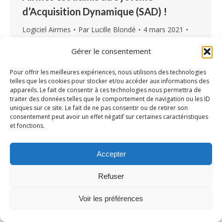
d’Acquisition Dynamique (SAD) !
Logiciel Airmes
Par
Lucille Blondé
4 mars 2021
Laisser un commentaire
Gérer le consentement
Airmes, en tant que logiciel de Dossier de
l’Usager Informatisé (DUI), a été admis au
Pour offrir les meilleures expériences, nous utilisons des technologies
telles que les cookies pour stocker et/ou accéder aux informations des
Système d’Acquisition Dynamique dans le cadre
appareils. Le fait de consentir à ces technologies nous permettra de
du projet ESMS Numérique. Une dynamique
traiter des données telles que le comportement de navigation ou les ID
uniques sur ce site. Le fait de ne pas consentir ou de retirer son
portée par le Resah, Réseau des Acheteurs
consentement peut avoir un effet négatif sur certaines caractéristiques
Hospitaliers et plateforme d’appel d’offres.
et fonctions.
Qu’est-ce que cela implique ? Qu’est-ce que cela
change ? Le programme ESMS Numérique
Accepter
Alors…
Refuser
Voir les préférences