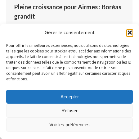
Pleine croissance pour Airmes : Boréas
grandit
Logiciel Airmes
Par
Airmes
10 juillet 2018
Gérer le consentement
Laisser un commentaire
La société Boréas, qui édite le logiciel médico-
Pour offrir les meilleures expériences, nous utilisons des technologies
telles que les cookies pour stocker et/ou accéder aux informations des
social d’accompagnement au handicap Airmes,
appareils. Le fait de consentir à ces technologies nous permettra de
est en pleine croissance. Ses bons résultats
traiter des données telles que le comportement de navigation ou les ID
uniques sur ce site. Le fait de ne pas consentir ou de retirer son
depuis de nombreuses années en témoignent.
consentement peut avoir un effet négatif sur certaines caractéristiques
À la clé pour cette société située à Besançon
et fonctions.
(25) qui gravite partout en France : des clients,
des embauches et la réaffirmation constante de
Accepter
ses ambitions. Une belle croissance…
Refuser
Voir les préférences