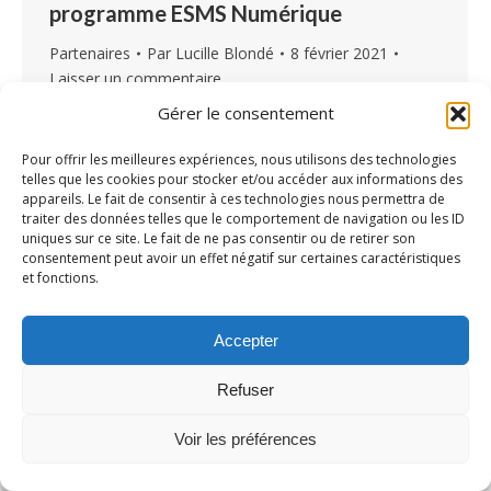
programme ESMS Numérique
Partenaires
Par
Lucille Blondé
8 février 2021
Laisser un commentaire
Gérer le consentement
Le programme ESMS Numérique, inscrit dans
la feuille de route Ma Santé 2022, on vous en
Pour offrir les meilleures expériences, nous utilisons des technologies
parle depuis quelques mois chez Airmes, car on
telles que les cookies pour stocker et/ou accéder aux informations des
appareils. Le fait de consentir à ces technologies nous permettra de
pense que c’est une réelle opportunité pour
traiter des données telles que le comportement de navigation ou les ID
vous de vous équiper en informatique.
uniques sur ce site. Le fait de ne pas consentir ou de retirer son
consentement peut avoir un effet négatif sur certaines caractéristiques
Matériel, DUI, réseau internet, le programme
et fonctions.
ESMS Numérique vous permet de postuler au
fonds d’amorçage de 30 millions…
Accepter
Refuser
Voir les préférences