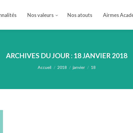
nnalités
Nos valeurs
Nos atouts
Airmes Acad
nnalités
Nos valeurs
Nos atouts
Airmes Acad
ARCHIVES DU JOUR :
18 JANVIER 2018
Vous êtes ici :
Accueil
2018
janvier
18