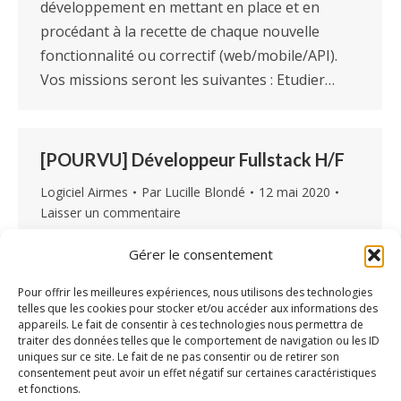
développement en mettant en place et en
procédant à la recette de chaque nouvelle
fonctionnalité ou correctif (web/mobile/API).
Vos missions seront les suivantes : Etudier…
[POURVU] Développeur Fullstack H/F
Logiciel Airmes
Par
Lucille Blondé
12 mai 2020
Laisser un commentaire
La société Boréas recherche pour son logiciel
Gérer le consentement
médico-social Airmes, un·e Développeur·euse
Fullstack Dans un environnement en constante
Pour offrir les meilleures expériences, nous utilisons des technologies
telles que les cookies pour stocker et/ou accéder aux informations des
évolution, Boréas souhaite relever les défis de
appareils. Le fait de consentir à ces technologies nous permettra de
ses clients en proposant les solutions et
traiter des données telles que le comportement de navigation ou les ID
uniques sur ce site. Le fait de ne pas consentir ou de retirer son
produits adaptés, ainsi que des méthodes
consentement peut avoir un effet négatif sur certaines caractéristiques
innovantes sur des technologies novatrices. Au
et fonctions.