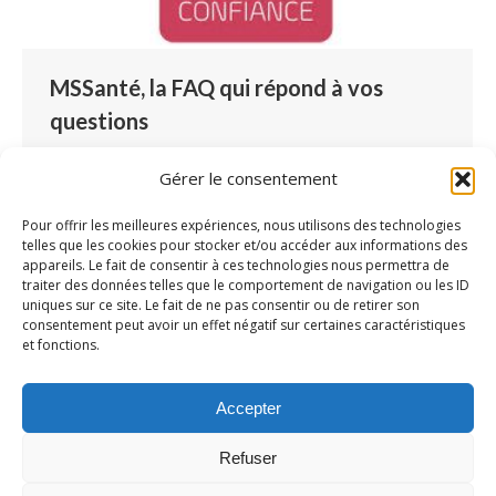
MSSanté, la FAQ qui répond à vos
questions
Logiciel Airmes
Par
Lucille Blondé
4 juin 2021
Gérer le consentement
Laisser un commentaire
Nous vous en parlions ici, les messageries
Pour offrir les meilleures expériences, nous utilisons des technologies
telles que les cookies pour stocker et/ou accéder aux informations des
sécurisées de santé intègrent l’espace de
appareils. Le fait de consentir à ces technologies nous permettra de
confiance défini par l’ANS pour le secteur de la
traiter des données telles que le comportement de navigation ou les ID
uniques sur ce site. Le fait de ne pas consentir ou de retirer son
santé, dont fait partie le médico-social et le
consentement peut avoir un effet négatif sur certaines caractéristiques
social. Les messageries sécurisées de santé
et fonctions.
(MSSanté) font partie de la feuille de route du
numérique en santé définie par l’ANS. Airmes
Accepter
s’y conforme progressivement…
Refuser