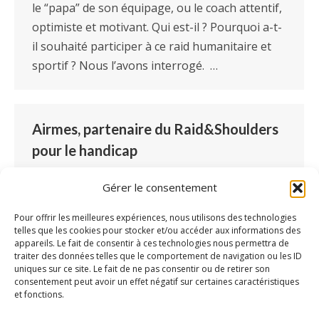
le “papa” de son équipage, ou le coach attentif,
optimiste et motivant. Qui est-il ? Pourquoi a-t-
il souhaité participer à ce raid humanitaire et
sportif ? Nous l’avons interrogé. …
Airmes, partenaire du Raid&Shoulders
pour le handicap
Partenaires
Par
Lucille Blondé
19 juin 2019
Gérer le consentement
Laisser un commentaire
Le Raid&Shoulders, un équipage franc-comtois
Pour offrir les meilleures expériences, nous utilisons des technologies
telles que les cookies pour stocker et/ou accéder aux informations des
du 205 Europ’Raid 2019, et le logiciel Airmes
appareils. Le fait de consentir à ces technologies nous permettra de
s’associent cette année pour défendre
traiter des données telles que le comportement de navigation ou les ID
uniques sur ce site. Le fait de ne pas consentir ou de retirer son
l’accompagnement des personnes en situation
consentement peut avoir un effet négatif sur certaines caractéristiques
de handicap à travers l’Europe. Zoom sur un
et fonctions.
partenariat qui va vous faire voyager pendant