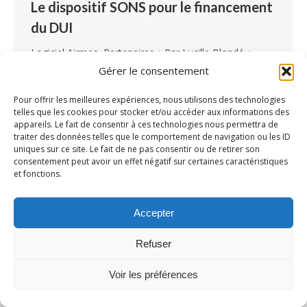
Le dispositif SONS pour le financement
du DUI
Logiciel Airmes
,
Partenaires
Par
Lucille Blondé
21 février 2022
Laisser un commentaire
Gérer le consentement
Le Ségur du Numérique en Santé investit 2
Pour offrir les meilleures expériences, nous utilisons des technologies
milliards d’euros, dont 600 millions dédiés au
telles que les cookies pour stocker et/ou accéder aux informations des
appareils. Le fait de consentir à ces technologies nous permettra de
secteur médico-social. Pour débloquer ces
traiter des données telles que le comportement de navigation ou les ID
fonds, les ESSMS des catégories FINESS 4100,
uniques sur ce site. Le fait de ne pas consentir ou de retirer son
consentement peut avoir un effet négatif sur certaines caractéristiques
4300, 4400 et 4600 déjà équipées d’un DUI
et fonctions.
doivent passer par le dispositif SONS, Système
Ouvert et Non Sélectif. Quel est ce dispositif ?
Accepter
Comment y prétendre ?…
Refuser
Voir les préférences