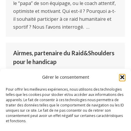
le “papa” de son équipage, ou le coach attentif,
optimiste et motivant. Qui est-il ? Pourquoi a-t-
il souhaité participer à ce raid humanitaire et
sportif ? Nous l’avons interrogé. …
Airmes, partenaire du Raid&Shoulders
pour le handicap
Partenaires
Par
Lucille Blondé
19 juin 2019
Gérer le consentement
Laisser un commentaire
Le Raid&Shoulders, un équipage franc-comtois
Pour offrir les meilleures expériences, nous utilisons des technologies
telles que les cookies pour stocker et/ou accéder aux informations des
du 205 Europ’Raid 2019, et le logiciel Airmes
appareils. Le fait de consentir à ces technologies nous permettra de
s’associent cette année pour défendre
traiter des données telles que le comportement de navigation ou les ID
uniques sur ce site. Le fait de ne pas consentir ou de retirer son
l’accompagnement des personnes en situation
consentement peut avoir un effet négatif sur certaines caractéristiques
de handicap à travers l’Europe. Zoom sur un
et fonctions.
partenariat qui va vous faire voyager pendant