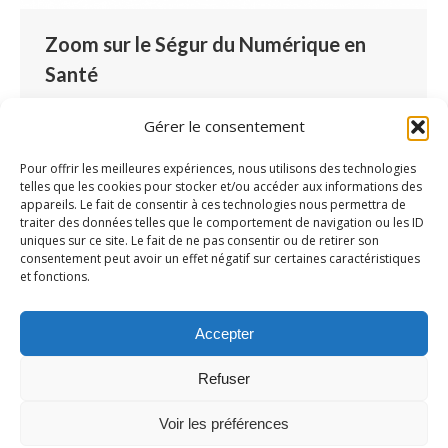
Zoom sur le Ségur du Numérique en
Santé
Logiciel Airmes
,
Partenaires
Par
Lucille Blondé
Gérer le consentement
21 février 2022
Laisser un commentaire
Le Ségur du Numérique en Santé est un
Pour offrir les meilleures expériences, nous utilisons des technologies
telles que les cookies pour stocker et/ou accéder aux informations des
programme de l’Etat dédié à la numérisation du
appareils. Le fait de consentir à ces technologies nous permettra de
parcours de soins grâce à un investissement de
traiter des données telles que le comportement de navigation ou les ID
uniques sur ce site. Le fait de ne pas consentir ou de retirer son
2 milliards d’euros. Il est financé par le Plan de
consentement peut avoir un effet négatif sur certaines caractéristiques
Relance et par Résilience Européen. Zoom sur
et fonctions.
ce programme qui viendra alimenter
l’écosystème numérique construit autour de la
Accepter
santé et impactera…
Refuser
Voir les préférences