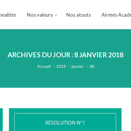
nnalités
Nos valeurs
Nos atouts
Airmes Acad
nnalités
Nos valeurs
Nos atouts
Airmes Acad
ARCHIVES DU JOUR :
8 JANVIER 2018
Vous êtes ici :
Accueil
2018
janvier
08