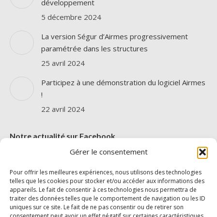
développement
une
une
5 décembre 2024
nouvelle
nouvelle
La version Ségur d’Airmes progressivement
fenêtre
fenêtre
paramétrée dans les structures
25 avril 2024
Participez à une démonstration du logiciel Airmes
!
22 avril 2024
Notre actualité sur Facebook
Gérer le consentement
Pour offrir les meilleures expériences, nous utilisons des technologies
telles que les cookies pour stocker et/ou accéder aux informations des
appareils. Le fait de consentir à ces technologies nous permettra de
traiter des données telles que le comportement de navigation ou les ID
uniques sur ce site. Le fait de ne pas consentir ou de retirer son
Cliquez pour accepter les cookies
consentement peut avoir un effet négatif sur certaines caractéristiques