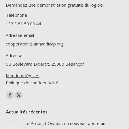
Demandez une démonstration gratuite du logiciel.
Téléphone
+33.3.81.50.00.44
Adresse email
cooperation@airhandicap.org
Adresse
6B Boulevard Diderot, 25000 Besançon
Mentions légales
Politique de confidentialité
Trouvez nous sur :
La
La
page
page
Actualités récentes
Facebook
X
s'ouvre
s'ouvre
Le Product Owner : un nouveau poste au
dans
dans