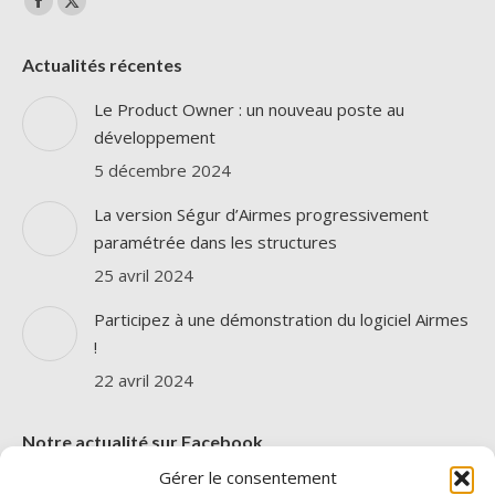
La
La
page
page
Actualités récentes
Facebook
X
s'ouvre
s'ouvre
Le Product Owner : un nouveau poste au
dans
dans
développement
une
une
5 décembre 2024
nouvelle
nouvelle
La version Ségur d’Airmes progressivement
fenêtre
fenêtre
paramétrée dans les structures
25 avril 2024
Participez à une démonstration du logiciel Airmes
!
22 avril 2024
Notre actualité sur Facebook
Gérer le consentement