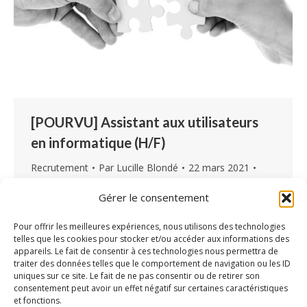
[POURVU] Assistant aux utilisateurs
en informatique (H/F)
Recrutement
Par
Lucille Blondé
22 mars 2021
Laisser un commentaire
Gérer le consentement
La société Boréas recherche un ou une
assistant(e) aux utilisateurs et utilisatrices pour
Pour offrir les meilleures expériences, nous utilisons des technologies
telles que les cookies pour stocker et/ou accéder aux informations des
aider et conseiller dans l’utilisation de son
appareils. Le fait de consentir à ces technologies nous permettra de
logiciel en ligne médico-social Airmes.
traiter des données telles que le comportement de navigation ou les ID
uniques sur ce site. Le fait de ne pas consentir ou de retirer son
Missions : Au sein du pôle accompagnement
consentement peut avoir un effet négatif sur certaines caractéristiques
constitué de 5 personnes : vous prenez en
et fonctions.