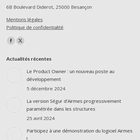
6B Boulevard Diderot, 25000 Besançon
Mentions légales
Politique de confidentialité
Trouvez nous sur :
La
La
page
page
Actualités récentes
Facebook
X
s'ouvre
s'ouvre
Le Product Owner : un nouveau poste au
dans
dans
développement
une
une
5 décembre 2024
nouvelle
nouvelle
La version Ségur d’Airmes progressivement
fenêtre
fenêtre
paramétrée dans les structures
25 avril 2024
Participez à une démonstration du logiciel Airmes
!