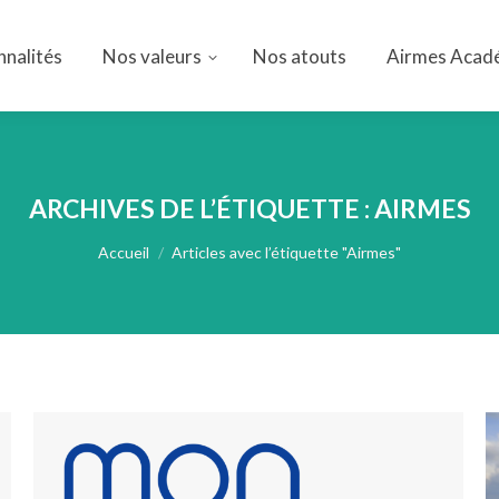
nnalités
Nos valeurs
Nos atouts
Airmes Acad
nnalités
Nos valeurs
Nos atouts
Airmes Acad
ARCHIVES DE L’ÉTIQUETTE :
AIRMES
Vous êtes ici :
Accueil
Articles avec l’étiquette "Airmes"