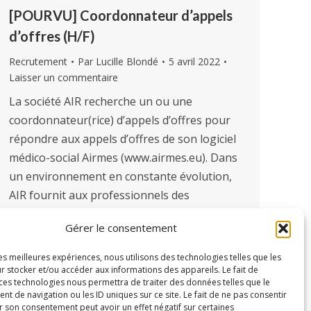
[POURVU] Coordonnateur d’appels
d’offres (H/F)
Recrutement
Par
Lucille Blondé
5 avril 2022
Laisser un commentaire
La société AIR recherche un ou une
coordonnateur(rice) d’appels d’offres pour
répondre aux appels d’offres de son logiciel
médico-social Airmes (www.airmes.eu). Dans
un environnement en constante évolution,
AIR fournit aux professionnels des
structures sociales et médico-sociales, un
Gérer le consentement
logiciel en ligne permettant d’informatiser le
dossier de la personne en situation de
les meilleures expériences, nous utilisons des technologies telles que les
handicap. En lien avec les…
r stocker et/ou accéder aux informations des appareils. Le fait de
 ces technologies nous permettra de traiter des données telles que le
 de navigation ou les ID uniques sur ce site. Le fait de ne pas consentir
r son consentement peut avoir un effet négatif sur certaines