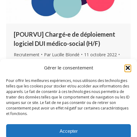
[POURVU] Chargé·e de déploiement
logiciel DUI médico-social (H/F)
Recrutement
Par
Lucille Blondé
11 octobre 2022
Laisser un commentaire
Gérer le consentement
La société AIR recherche un ou une chargé·e de
déploiement logiciel DUI médico-social (H/F)
Pour offrir les meilleures expériences, nous utilisons des technologies
telles que les cookies pour stocker et/ou accéder aux informations des
pour accompagner les associations et ESMS
appareils. Le fait de consentir à ces technologies nous permettra de
lors de la mise en place du logiciel en ligne
traiter des données telles que le comportement de navigation ou les ID
uniques sur ce site. Le fait de ne pas consentir ou de retirer son
Airmes (www.airmes.eu). Dans un
consentement peut avoir un effet négatif sur certaines caractéristiques
environnement en constante évolution, AIR
et fonctions.
fournit aux professionnels des structures
sociales et médico-sociales, un logiciel en ligne
Accepter