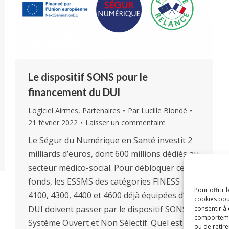
Le dispositif SONS pour le
financement du DUI
Logiciel Airmes
,
Partenaires
Par
Lucille Blondé
21 février 2022
Laisser un commentaire
Le Ségur du Numérique en Santé investit 2
milliards d’euros, dont 600 millions dédiés au
secteur médico-social. Pour débloquer ces
fonds, les ESSMS des catégories FINESS
Pour offrir 
4100, 4300, 4400 et 4600 déjà équipées d’un
cookies pou
DUI doivent passer par le dispositif SONS,
consentir à
comportement
Système Ouvert et Non Sélectif. Quel est ce
ou de retire