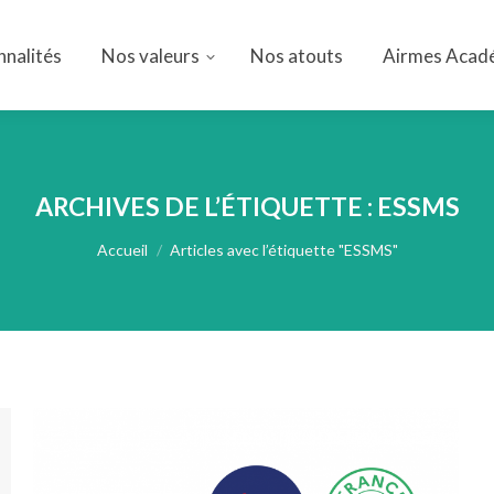
nnalités
Nos valeurs
Nos atouts
Airmes Acad
nnalités
Nos valeurs
Nos atouts
Airmes Acad
ARCHIVES DE L’ÉTIQUETTE :
ESSMS
Vous êtes ici :
Accueil
Articles avec l’étiquette "ESSMS"