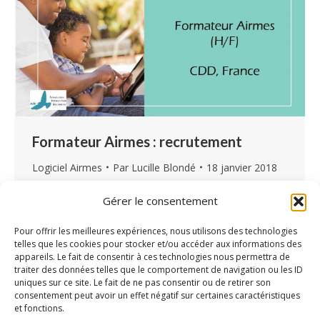
Formateur Airmes : recrutement
Logiciel Airmes
Par
Lucille Blondé
18 janvier 2018
L’Association Information Recherche (AIR)
Gérer le consentement
recrute un formateur au logiciel Airmes, mobile
sur toute la france, afin d’assurer des
Pour offrir les meilleures expériences, nous utilisons des technologies
telles que les cookies pour stocker et/ou accéder aux informations des
formations ponctuelles au sein
appareils. Le fait de consentir à ces technologies nous permettra de
d’établissements médico-sociaux. fiche-
traiter des données telles que le comportement de navigation ou les ID
uniques sur ce site. Le fait de ne pas consentir ou de retirer son
poste_formateur-airmes Localisation :
consentement peut avoir un effet négatif sur certaines caractéristiques
déplacement sur toute la France et sur l’Europe
et fonctions.