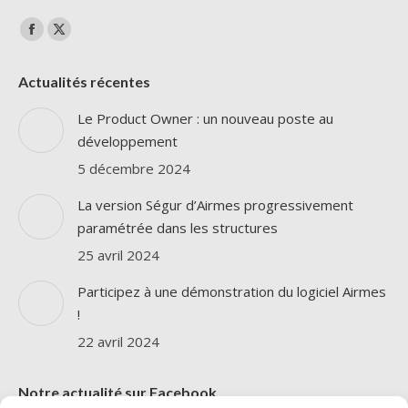
Trouvez nous sur :
La
La
page
page
Actualités récentes
Facebook
X
s'ouvre
s'ouvre
Le Product Owner : un nouveau poste au
dans
dans
développement
une
une
5 décembre 2024
nouvelle
nouvelle
La version Ségur d’Airmes progressivement
fenêtre
fenêtre
paramétrée dans les structures
25 avril 2024
Participez à une démonstration du logiciel Airmes
!
22 avril 2024
Notre actualité sur Facebook