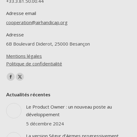
+33.3.81.50.00.44
Adresse email
cooperation@airhandicap.org
Adresse
6B Boulevard Diderot, 25000 Besançon
Mentions légales
Politique de confidentialité
Trouvez nous sur :
La
La
page
page
Actualités récentes
Facebook
X
s'ouvre
s'ouvre
Le Product Owner : un nouveau poste au
dans
dans
développement
une
une
5 décembre 2024
nouvelle
nouvelle
La version Ségur d’Airmes progressivement
fenêtre
fenêtre