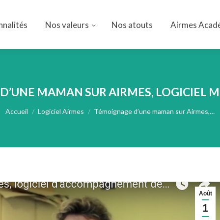
nnalités
Nos valeurs
Nos atouts
Airmes Acad
nnalités
Nos valeurs
Nos atouts
Airmes Acad
D’UNE MAMAN SUR AIRMES, LOGICIEL M
Vous êtes ici :
Accueil
Logiciel Airmes
Témoignage d’une maman sur Airmes,…
Août
1