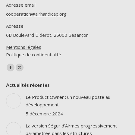
Adresse email
cooperation@airhandicap.org
Adresse
6B Boulevard Diderot, 25000 Besançon
Mentions légales
Politique de confidentialité
Trouvez nous sur :
La
La
page
page
Actualités récentes
Facebook
X
s'ouvre
s'ouvre
Le Product Owner : un nouveau poste au
dans
dans
développement
une
une
5 décembre 2024
nouvelle
nouvelle
La version Ségur d’Airmes progressivement
fenêtre
fenêtre
paramétrée dans les structures