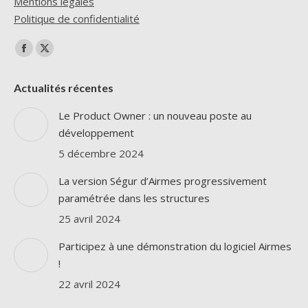
Mentions légales
Politique de confidentialité
Trouvez nous sur :
La
La
page
page
Actualités récentes
Facebook
X
s'ouvre
s'ouvre
Le Product Owner : un nouveau poste au
dans
dans
développement
une
une
5 décembre 2024
nouvelle
nouvelle
La version Ségur d’Airmes progressivement
fenêtre
fenêtre
paramétrée dans les structures
25 avril 2024
Participez à une démonstration du logiciel Airmes
!
22 avril 2024