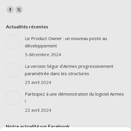
Trouvez nous sur :
La
La
page
page
Actualités récentes
Facebook
X
s'ouvre
s'ouvre
Le Product Owner : un nouveau poste au
dans
dans
développement
une
une
5 décembre 2024
nouvelle
nouvelle
La version Ségur d’Airmes progressivement
fenêtre
fenêtre
paramétrée dans les structures
25 avril 2024
Participez à une démonstration du logiciel Airmes
!
22 avril 2024
Notre actualité sur Facebook