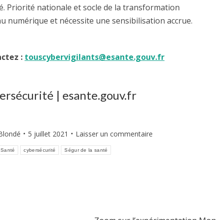
té. Priorité nationale et socle de la transformation
au numérique et nécessite une sensibilisation accrue.
actez :
touscybervigilants@esante.gouv.fr
rsécurité | esante.gouv.fr
 Blondé
5 juillet 2021
Laisser un commentaire
Santé
cybersécurité
Ségur de la santé