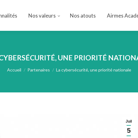
nnalités
Nos valeurs
Nos atouts
Airmes Acad
nnalités
Nos valeurs
Nos atouts
Airmes Acad
 CYBERSÉCURITÉ, UNE PRIORITÉ NATION
Vous êtes ici :
Accueil
Partenaires
La cybersécurité, une priorité nationale
Juil
5