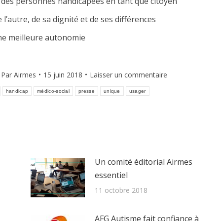
e des personnes handicapées en tant que citoyen
 l’autre, de sa dignité et de ses différences
ne meilleure autonomie
Par
Airmes
15 juin 2018
Laisser un commentaire
handicap
médico-social
presse
unique
usager
Un comité éditorial Airmes
essentiel
11 octobre 2018
AFG Autisme fait confiance à