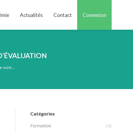
émie
Actualités
Contact
Connexion
émie
Actualités
Contact
Connexion
 D’ÉVALUATION
e suivi…
Catégories
Formation
(4)