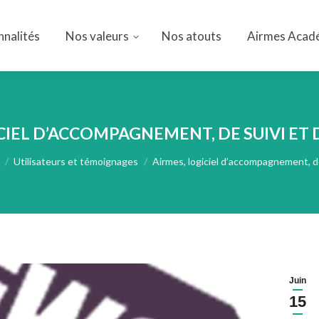
nnalités
Nos valeurs
Nos atouts
Airmes Acad
nnalités
Nos valeurs
Nos atouts
Airmes Acad
CIEL D’ACCOMPAGNEMENT, DE SUIVI ET
es ici :
Utilisateurs et témoignages
Airmes, logiciel d’accompagnement, d
Juin
15