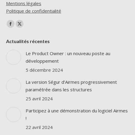
Mentions légales
Politique de confidentialité
Trouvez nous sur :
La
La
page
page
Actualités récentes
Facebook
X
s'ouvre
s'ouvre
Le Product Owner : un nouveau poste au
dans
dans
développement
une
une
5 décembre 2024
nouvelle
nouvelle
La version Ségur d’Airmes progressivement
fenêtre
fenêtre
paramétrée dans les structures
25 avril 2024
Participez à une démonstration du logiciel Airmes
!
22 avril 2024